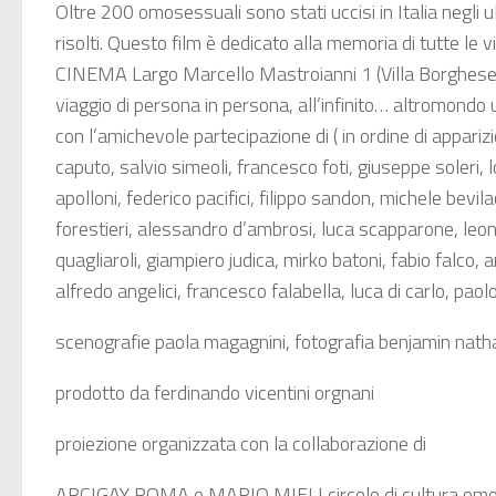
Oltre 200 omosessuali sono stati uccisi in Italia negli
risolti. Questo film è dedicato alla memoria di tutte l
CINEMA Largo Marcello Mastroianni 1 (Villa Borghese)
viaggio di persona in persona, all’infinito… altromondo 
con l’amichevole partecipazione di ( in ordine di appari
caputo, salvio simeoli, francesco foti, giuseppe soleri, 
apolloni, federico pacifici, filippo sandon, michele bev
forestieri, alessandro d’ambrosi, luca scapparone, leon
quagliaroli, giampiero judica, mirko batoni, fabio falco,
alfredo angelici, francesco falabella, luca di carlo, pao
scenografie paola magagnini, fotografia benjamin natha
prodotto da ferdinando vicentini orgnani
proiezione organizzata con la collaborazione di
ARCIGAY ROMA e MARIO MIELI circolo di cultura om