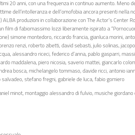
 ultimi 20 anni, con una frequenza in continuo aumento. Meno de
e vittime dell’intolleranza e dell’omofobia ancora presenti nel
 ALBA produzioni in collaborazione con The Actor’s Center R
un film di fabiomassimo lozzi liberamente ispirato a “Pornocuor
zione) simone montedoro, riccardo francia, gianluca morini, anto
lorenzo renzi, roberto zibetti, david sebasti, julio solinas, jac
ilacqua, alessandro riceci, federico d’anna, pablo gasparri, ma
ardo maddalena, piero nicosia, saverio mattei, giancarlo colom
 andrea bosca, michelangelo tommaso, davide ricci, antonio ianniel
lo salvadeo, stefano fregni, gabriele de luca, fabio gomiero
niel minot, montaggio alessandro di fulvio, musiche giordano 
osessuale