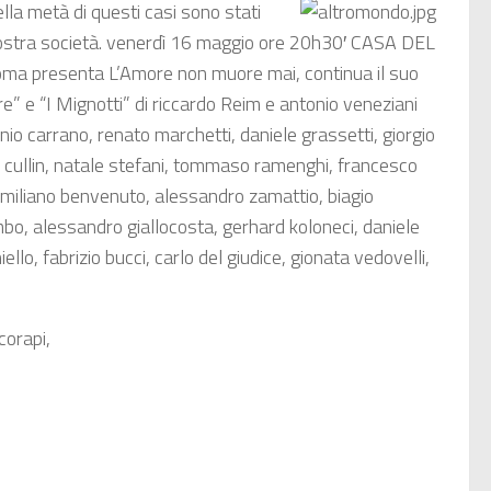
lla metà di questi casi sono stati
la nostra società. venerdì 16 maggio ore 20h30′ CASA DEL
oma presenta L’Amore non muore mai, continua il suo
e” e “I Mignotti” di riccardo Reim e antonio veneziani
nio carrano, renato marchetti, daniele grassetti, giorgio
opo cullin, natale stefani, tommaso ramenghi, francesco
ssimiliano benvenuto, alessandro zamattio, biagio
bo, alessandro giallocosta, gerhard koloneci, daniele
lo, fabrizio bucci, carlo del giudice, gionata vedovelli,
corapi,