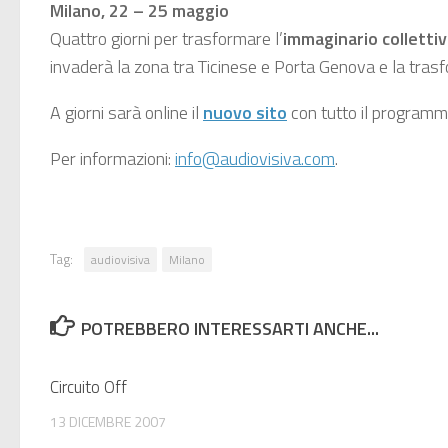
Milano, 22 – 25 maggio
Quattro giorni per trasformare l’
immaginario colletti
invaderà la zona tra Ticinese e Porta Genova e la tra
A giorni sarà online il
nuovo sito
con tutto il programma.
Per informazioni:
info@audiovisiva.com
.
Tag:
audiovisiva
Milano
POTREBBERO INTERESSARTI ANCHE...
Circuito Off
13 DICEMBRE 2007