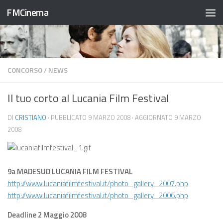
FMCinema
Salta al contenuto
CONCORSO
/
NEWS
Il tuo corto al Lucania Film Festival
DI
CRISTIANO
· PUBBLICATO
9 MARZO 2008
· AGGIORNATO
9 MARZO
2008
9a MADESUD LUCANIA FILM FESTIVAL
http://www.lucaniafilmfestival.it/photo_gallery_2007.php
http://www.lucaniafilmfestival.it/photo_gallery_2006.php
Deadline 2 Maggio 2008