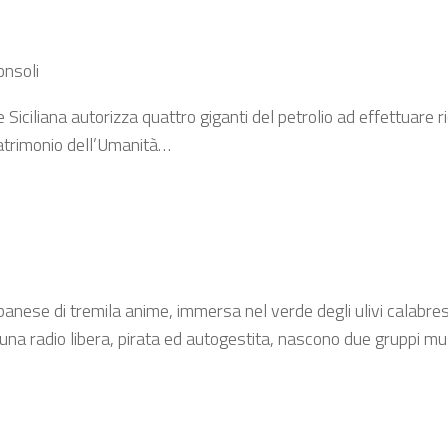
onsoli
ciliana autorizza quattro giganti del petrolio ad effettuare ric
 Patrimonio dell’Umanità…
banese di tremila anime, immersa nel verde degli ulivi calabres
o, una radio libera, pirata ed autogestita, nascono due gruppi m