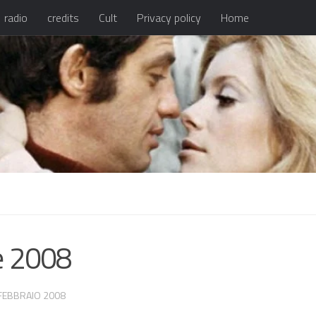
radio
credits
Cult
Privacy policy
Home
e 2008
FEBBRAIO 2008