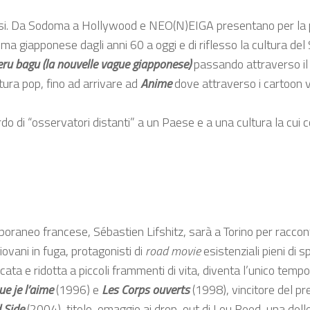
ensi. Da Sodoma a Hollywood e NEO(N)EIGA presentano per la p
ema giapponese dagli anni 60 a oggi e di riflesso la cultura del
ru bagu (la nouvelle vague giapponese)
passando attraverso il t
ltura pop, fino ad arrivare ad
Anime
dove attraverso i cartoon v
rdo di “osservatori distanti” a un Paese e a una cultura la cui c
raneo francese, Sébastien Lifshitz, sarà a Torino per raccontar
giovani in fuga, protagonisti di
road movie
esistenziali pieni di s
ta e ridotta a piccoli frammenti di vita, diventa l’unico tempo p
que je l’aime
(1996) e
Les Corps
ouverts
(1998), vincitore del p
 Side
(2004), titolo-omaggio ai drop-out di Lou Reed, una del