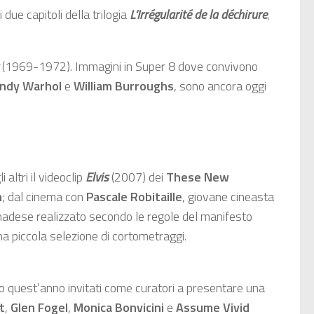
 due capitoli della trilogia
L’Irrégularité de la déchirure
,
(1969-1972). Immagini in Super 8 dove convivono
ndy Warhol
e
William Burroughs
, sono ancora oggi
altri il videoclip
Elvis
(2007) dei
These New
n
; dal cinema con
Pascale Robitaille
, giovane cineasta
anadese realizzato secondo le regole del manifesto
a piccola selezione di cortometraggi.
no quest’anno invitati come curatori a presentare una
t
,
Glen Fogel
,
Monica Bonvicini
e
Assume Vivid