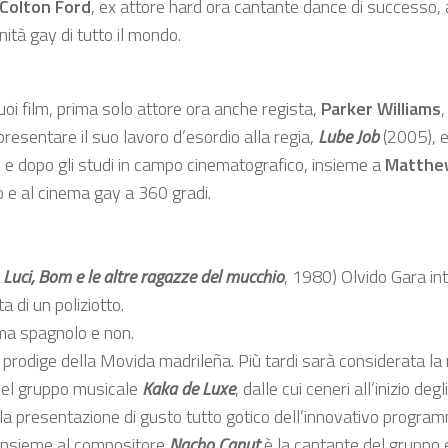
Colton Ford
, ex attore hard ora cantante dance di successo, 
ità gay di tutto il mondo.
uoi film, prima solo attore ora anche regista,
Parker Williams
presentare il suo lavoro d’esordio alla regia,
Lube Job
(2005), e
ra, e dopo gli studi in campo cinematografico, insieme a
Matthe
o e al cinema gay a 360 gradi.
 Luci, Bom e le altre ragazze del mucchio
, 1980) Olvido Gara int
a di un poliziotto.
ma spagnolo e non.
nt prodige della Movida madrileña. Più tardi sarà considerata 
 del gruppo musicale
Kaka de Luxe
, dalle cui ceneri all’inizio de
lla presentazione di gusto tutto gotico dell’innovativo progr
 insieme al compositore
Nacho Canut
è la cantante del gruppo