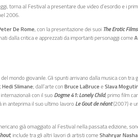
ggi, torna al Festival a presentare due video d’esordio e i primi
nel 2006.
Peter De Rome
, con la presentazione dei suoi
The Erotic Films
amati dalla critica e apprezzati da importanti personaggi come
A
el mondo giovanile. Gli spunti arrivano dalla musica con tra gli 
,
Hedi Slimane
; dall’arte con
Bruce LaBruce
e
Slava Moguti
internazionali con il suo
Dogme 41: Lonely Child
, primo film c
à in anteprima il suo ultimo lavoro
Le Gout de néant
(2007) e un
-americano già omaggiato al Festival nella passata edizione, so
Shout
, include tra gli altri lavori di artisti come
Shahryar Nasha