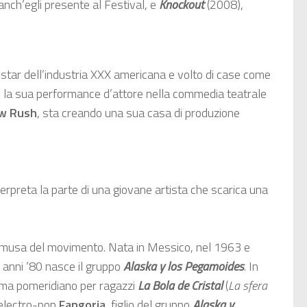
anch’egli presente al Festival, e
Knockout
(2008),
, star dell’industria XXX americana e volto di case come
 la sua performance d’attore nella commedia teatrale
w Rush
, sta creando una sua casa di produzione
erpreta la parte di una giovane artista che scarica una
la musa del movimento. Nata in Messico, nel 1963 e
gli anni ‘80 nasce il gruppo
Alaska y los Pegamoides
. In
amma pomeridiano per ragazzi
La Bola de Cristal
(
La sfera
 electro-pop
Fangoria
, figlio del gruppo
Alaska y