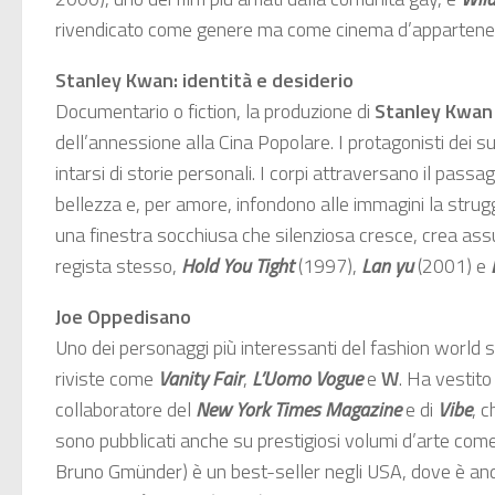
rivendicato come genere ma come cinema d’appartenenza
Stanley Kwan: identità e desiderio
Documentario o fiction, la produzione di
Stanley Kwan
dell’annessione alla Cina Popolare. I protagonisti dei su
intarsi di storie personali. I corpi attraversano il pas
bellezza e, per amore, infondono alle immagini la stru
una finestra socchiusa che silenziosa cresce, crea assuef
regista stesso,
Hold You Tight
(1997),
Lan yu
(2001) e
Joe Oppedisano
Uno dei personaggi più interessanti del fashion world s
riviste come
Vanity Fair
,
L’Uomo Vogue
e
W
. Ha vestit
collaboratore del
New York Times Magazine
e di
Vibe
, 
sono pubblicati anche su prestigiosi volumi d’arte com
Bruno Gmünder) è un best-seller negli USA, dove è andat