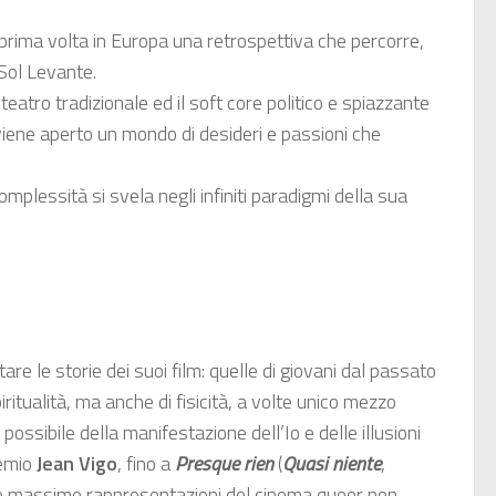
rima volta in Europa una retrospettiva che percorre,
 Sol Levante.
eatro tradizionale ed il soft core politico e spiazzante
iene aperto un mondo di desideri e passioni che
omplessità si svela negli infiniti paradigmi della sua
e le storie dei suoi film: quelle di giovani dal passato
piritualità, ma anche di fisicità, a volte unico mezzo
ossibile della manifestazione dell’Io e delle illusioni
remio
Jean Vigo
, fino a
Presque rien
(
Quasi niente
,
le massime rappresentazioni del cinema queer non