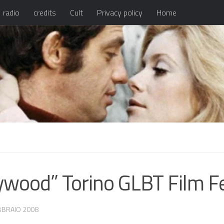
radio
credits
Cult
Privacy policy
Home
ywood” Torino GLBT Film F
BBRAIO 2008