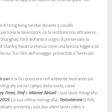
a di Hong Kong nei due decenni a cavallo
a persona le lacerazioni, ce la restituiscono attraverso
Shanghai), forti dell’antico sogno di preservare la
a di Stanley Kwan si insinua come una brezza leggera da
enza. Tra i film dell’omaggio, presentati a Torino dal
Bryan
e si fa conoscere nell’ambiente lavorando per
otografo sia nel campo della moda, come
ay Times
,
Pref
e
Männer Aktuell
. I suoi lavori fotografici
2005
. La sua ultima monografia,
Testosterone
(2006,
sano presenta i suoi due ultimi lavori video: il