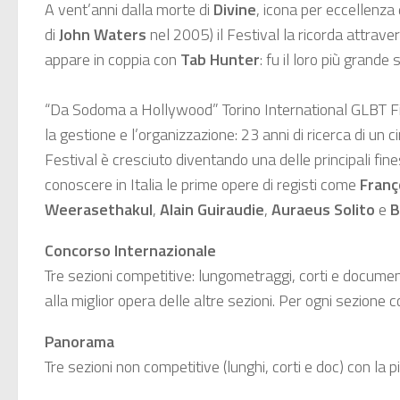
A vent’anni dalla morte di
Divine
, icona per eccellenza
di
John Waters
nel 2005) il Festival la ricorda attrav
appare in coppia con
Tab Hunter
: fu il loro più grande
“Da Sodoma a Hollywood” Torino International GLBT Film F
la gestione e l’organizzazione: 23 anni di ricerca di un
Festival è cresciuto diventando una delle principali fines
conoscere in Italia le prime opere di registi come
Franç
Weerasethakul
,
Alain Guiraudie
,
Auraeus Solito
e
B
Concorso Internazionale
Tre sezioni competitive: lungometraggi, corti e document
alla miglior opera delle altre sezioni. Per ogni sezione
Panorama
Tre sezioni non competitive (lunghi, corti e doc) con la p