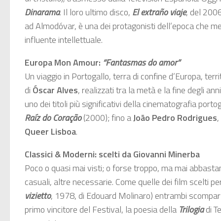
Dinarama
. Il loro ultimo disco,
El extraño viaje
, del 2006
ad Almodóvar, è una dei protagonisti dell’epoca che me
influente intellettuale.
Europa Mon Amour:
“Fantasmas do amor”
Un viaggio in Portogallo, terra di confine d’Europa, ter
di
Óscar Alves
, realizzati tra la metà e la fine degli ann
uno dei titoli più significativi della cinematografia por
Raíz do Coração
(2000); fino a
João Pedro Rodrigues
,
Queer Lisboa
.
Classici & Moderni: scelti da Giovanni Minerba
Poco o quasi mai visti; o forse troppo, ma mai abbastanza
casuali, altre necessarie. Come quelle dei film scelti pe
vizietto
, 1978, di Edouard Molinaro) entrambi scompars
primo vincitore del Festival, la poesia della
Trilogia
di T