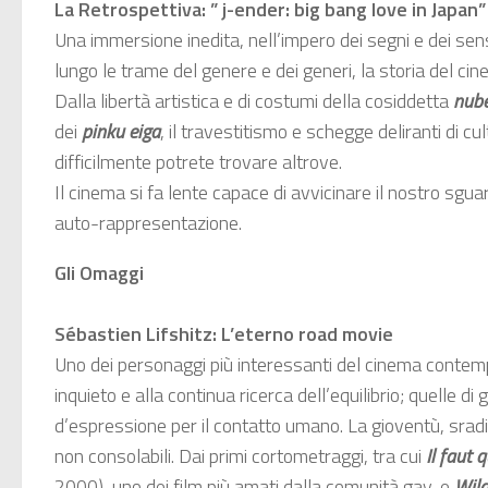
La Retrospettiva: ” j-ender: big bang love in Japan”
Una immersione inedita, nell’impero dei segni e dei s
lungo le trame del genere e dei generi, la storia del cin
Dalla libertà artistica e di costumi della cosiddetta
nube
dei
pinku eiga
, il travestitismo e schegge deliranti di cu
difficilmente potrete trovare altrove.
Il cinema si fa lente capace di avvicinare il nostro sgua
auto-rappresentazione.
Gli Omaggi
Sébastien Lifshitz: L’eterno road movie
Uno dei personaggi più interessanti del cinema contempo
inquieto e alla continua ricerca dell’equilibrio; quelle di 
d’espressione per il contatto umano. La gioventù, sradica
non consolabili. Dai primi cortometraggi, tra cui
Il faut 
2000), uno dei film più amati dalla comunità gay, e
Wild