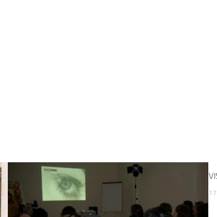
VI
17