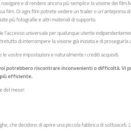
a navigare e di rendere ancora più semplice la visione dei film.
i film. Di ogni film potrete vedere un trailer o un’anteprima d
ate più fotografie e altri materiali di supporto.
nde l’accesso universale per qualunque utente indipendenteme
retutto di interrompere la visione già iniziata e di proseguirl
e le vostre impostazioni e naturalmente i crediti acquisiti.
 voi potrebbero riscontrare inconvenienti o difficoltà. Vi 
 più efficiente.
te del mese!
he, che decidono di aprire una piccola fabbrica di sottoaceti. L