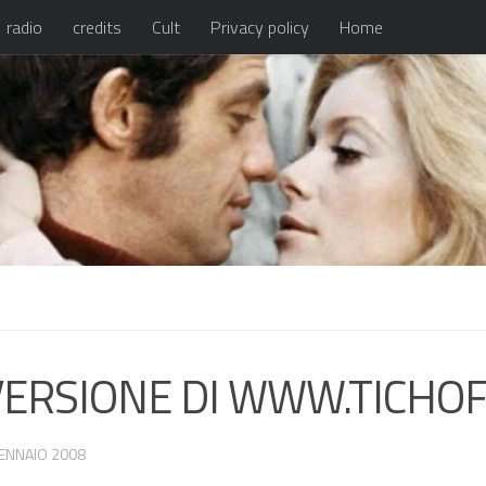
radio
credits
Cult
Privacy policy
Home
VERSIONE DI WWW.TICHO
ENNAIO 2008