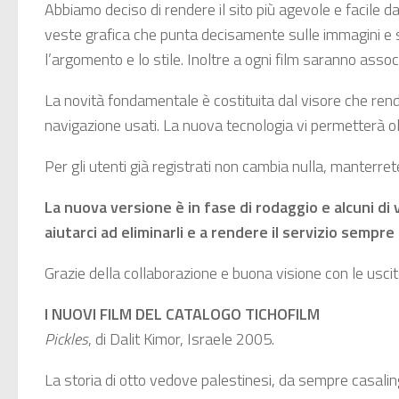
Abbiamo deciso di rendere il sito più agevole e facile d
veste grafica che punta decisamente sulle immagini e su
l’argomento e lo stile. Inoltre a ogni film saranno associ
La novità fondamentale è costituita dal visore che re
navigazione usati. La nuova tecnologia vi permetterà olt
Per gli utenti già registrati non cambia nulla, manterret
La nuova versione è in fase di rodaggio e alcuni di
aiutarci ad eliminarli e a rendere il servizio sempre
Grazie della collaborazione e buona visione con le usci
I NUOVI FILM DEL CATALOGO TICHOFILM
Pickles
, di Dalit Kimor, Israele 2005.
La storia di otto vedove palestinesi, da sempre casaling