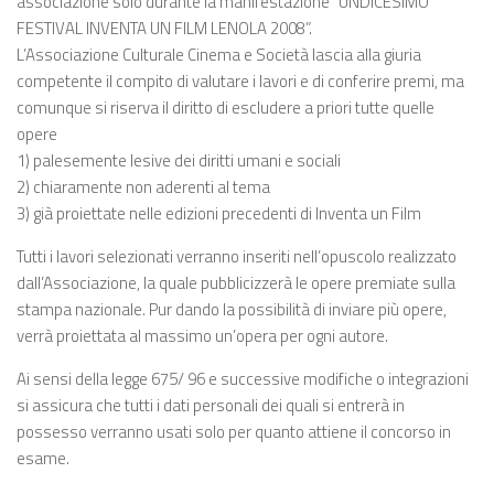
associazione solo durante la manifestazione “UNDICESIMO
FESTIVAL INVENTA UN FILM LENOLA 2008”.
L’Associazione Culturale Cinema e Società lascia alla giuria
competente il compito di valutare i lavori e di conferire premi, ma
comunque si riserva il diritto di escludere a priori tutte quelle
opere
1) palesemente lesive dei diritti umani e sociali
2) chiaramente non aderenti al tema
3) già proiettate nelle edizioni precedenti di Inventa un Film
Tutti i lavori selezionati verranno inseriti nell’opuscolo realizzato
dall’Associazione, la quale pubblicizzerà le opere premiate sulla
stampa nazionale. Pur dando la possibilità di inviare più opere,
verrà proiettata al massimo un’opera per ogni autore.
Ai sensi della legge 675/ 96 e successive modifiche o integrazioni
si assicura che tutti i dati personali dei quali si entrerà in
possesso verranno usati solo per quanto attiene il concorso in
esame.