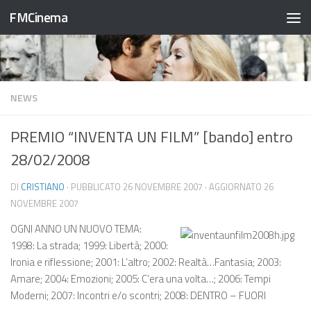
FMCinema
Salta al contenuto
NEWS
PREMIO “INVENTA UN FILM” [bando] entro
28/02/2008
DI
CRISTIANO
· PUBBLICATO
26 NOVEMBRE 2007
· AGGIORNATO
26
NOVEMBRE 2007
OGNI ANNO UN NUOVO TEMA:
1998: La strada; 1999: Libertà; 2000:
Ironia e riflessione; 2001: L’altro; 2002: Realtà…Fantasia; 2003:
Amare; 2004: Emozioni; 2005: C’era una volta…; 2006: Tempi
Moderni; 2007: Incontri e/o scontri; 2008: DENTRO – FUORI