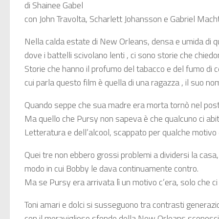
di Shainee Gabel
con John Travolta, Scharlett Johansson e Gabriel Mach
Nella calda estate di New Orleans, densa e umida di qui
dove i battelli scivolano lenti , ci sono storie che chie
Storie che hanno il profumo del tabacco e del fumo di cer
cui parla questo film è quella di una ragazza , il suo 
Quando seppe che sua madre era morta tornò nel posto
Ma quello che Pursy non sapeva è che qualcuno ci abita
Letteratura e dell’alcool, scappato per qualche motivo
Quei tre non ebbero grossi problemi a dividersi la cas
modo in cui Bobby le dava continuamente contro.
Ma se Pursy era arrivata lì un motivo c’era, solo che ci 
Toni amari e dolci si susseguono tra contrasti generazion
con il meraviglioso sfondo della New Orleans sconosci