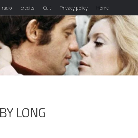
radio
credits
Cult
Privacy policy
Home
BBY LONG