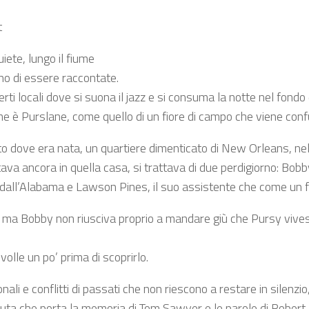
t
ete, lungo il fiume
dono di essere raccontate.
ti locali dove si suona il jazz e si consuma la notte nel fondo d
nome è Purslane, come quello di un fiore di campo che viene con
 dove era nata, un quartiere dimenticato di New Orleans, nel
va ancora in quella casa, si trattava di due perdigiorno: Bob
 dall’Alabama e Lawson Pines, il suo assistente che come un fe
a, ma Bobby non riusciva proprio a mandare giù che Pursy vives
volle un po’ prima di scoprirlo.
ali e conflitti di passati che non riescono a restare in silenzio
uta che porta la memoria di Tom Sawyer e le parole di Robert 