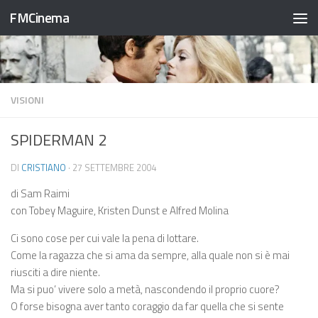
FMCinema
Salta al contenuto
VISIONI
SPIDERMAN 2
DI
CRISTIANO
·
27 SETTEMBRE 2004
di Sam Raimi
con Tobey Maguire, Kristen Dunst e Alfred Molina
Ci sono cose per cui vale la pena di lottare.
Come la ragazza che si ama da sempre, alla quale non si è mai
riusciti a dire niente.
Ma si puo’ vivere solo a metà, nascondendo il proprio cuore?
O forse bisogna aver tanto coraggio da far quella che si sente