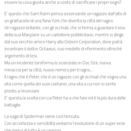
essere la cosa giusta anche a costo di sacrificare i propri sogni?
E’ questo che Sam Raimi pensa osservando un ragazzo dall’alto di
un grattacielo di una New York che diventa la città del ragno.
Un ragazzo brillante, con gli occhiali, che si ferma a guardare il viso
della sua MaryJane su un cartellone pubblicitario, mentre si dirige
dal suo vecchio amico Harry alla Osborn Corporation, dove potrà
incontrare il dottor Octavius, suo modello di riferimento oltrechè
argomento di tesi.
Ma un incidente tarsforma lo scienziato in Doc Ock, nuova
minaccia per la città, nuovo nemico per il ragno…
Il ragno che è Peter, che è un ragazzo con gli occhiali che sogna una
vita come quella dei suoi coetanei, una vita a cui non si sente
pronto a rinunciare.
E’ questa la scelta con cui Peter ha a che fare ed è la più dura delle
battaglie.
La saga di Spiderman viene così tessuta.
Con accortezza e sensibiltà vediamo l’evoluzione di un super eroe
che prima di tutto è un ragazzo.