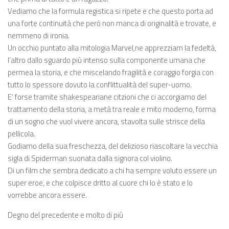
Vediamo che la formula registica si ripete e che questo porta ad
una forte continuità che però non manca di originalità e trovate, e
nemmeno di ironia.
Un occhio puntato alla mitologia Marvel,ne apprezziam la fedeltà,
l’altro dallo sguardo più intenso sulla componente umana che
permea la storia, e che miscelando fragilità e coraggio forgia con
tutto lo spessore dovuto la conflittualità del super-uomo.
E’ forse tramite shakespeariane citzioni che ci accorgiamo del
trattamento della storia, a metà tra reale e mito moderno, forma
di un sogno che vuol vivere ancora, stavolta sulle strisce della
pellicola.
Godiamo della sua freschezza, del delizioso riascoltare la vecchia
sigla di Spiderman suonata dalla signora col violino.
Di un film che sembra dedicato a chi ha sempre voluto essere un
super eroe, e che colpisce dritto al cuore chi lo è stato e lo
vorrebbe ancora essere.
Degno del precedente e molto di più