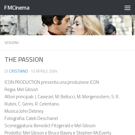
FMCinema
Salta al contenuto
VISIONI
THE PASSION
DI
CRISTIANO
·
13 APRILE 2004
ICON PRODUCTION presenta una produzione ICON
Regia: Mel Gibson
Attori principali: J. Caviezel, M. Bellucci, M. Morgensstern, S. R.
Rubini, C. Gerini, R. Celentano.
Musica John Debney
Fotografia: Caleb Deschanel
Sceneggiatura: Benedict Fitzgerald e Mel Gibson
Prodotto: Mel Gibson e Bruce Bavey e Stephen McEverty