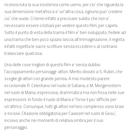
riconosciuta la sua esistenza come uomo, per cio` che riguarda la
sua dimensione metafisica e` un`altra cosa, ognuno puo` credere
cio` che vuole. Ci terrei infatti a precisare subito che non e`
necessario essere cristiani per vedere questo film, per capirlo.
Sotto il punto di vista della trama il film e` ben sviluppato, fedele ad
una trama che ben poco spazio lascia all’immaginazione, il regista
infatti rispetta le sacre scritture senza eccedere o al contrario
tralasciare qualcosa.
Una delle cose migliori di questo film e` senza dubbio
l`accoppiamento personaggi-attori. Merito dovuto a S. Rubin, che
sceglie gli attori con grande perizia. A mio modesto parere
eccezionale R. Celentano nel ruolo di Satana, e M. Morgensstern
nel ruolo di Maria, espressiva, drammatica ma non fissa nelle sue
espressioni. In fondo il ruolo di Maria e` forse il piu` difficile per
un’attrice. Comunque, tutti gli attori nel loro complesso sono bravi
e incisivi. Citazione obbligatoria per Caviezel nel ruolo di Gesu`,
incisivo anche nei momenti di relativa ombra per il suo
personaggio.