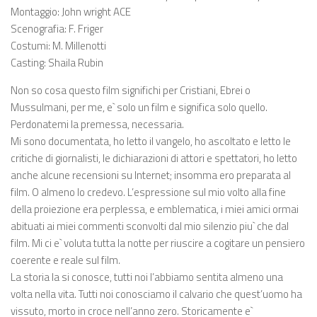
Montaggio: John wright ACE
Scenografia: F. Friger
Costumi: M. Millenotti
Casting: Shaila Rubin
Non so cosa questo film significhi per Cristiani, Ebrei o
Mussulmani, per me, e` solo un film e significa solo quello.
Perdonatemi la premessa, necessaria.
Mi sono documentata, ho letto il vangelo, ho ascoltato e letto le
critiche di giornalisti, le dichiarazioni di attori e spettatori, ho letto
anche alcune recensioni su Internet; insomma ero preparata al
film. O almeno lo credevo. L’espressione sul mio volto alla fine
della proiezione era perplessa, e emblematica, i miei amici ormai
abituati ai miei commenti sconvolti dal mio silenzio piu` che dal
film. Mi ci e` voluta tutta la notte per riuscire a cogitare un pensiero
coerente e reale sul film.
La storia la si conosce, tutti noi l’abbiamo sentita almeno una
volta nella vita. Tutti noi conosciamo il calvario che quest’uomo ha
vissuto, morto in croce nell’anno zero. Storicamente e`