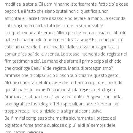
modifica la storia. Gli uomini hanno, storicamente, fatto cio` e cose
peggiori, e il fatto che siano brutali non ci giustifica a non
affrontarle. Facile tirare il sasso e poi levare la mano. La seconda
critica riguarda una battuta del film, e la sua possibile
interpretazione antisemita. Allora perche` non accusiamo i libri di
fiabe che parlano dell’uomo nero di razzismo?! E comunque piu`
volte nel corso del film e` ribadito dallo stesso protagonista la
comune “colpa” della vicenda. Lo stesso intervento del regista nel
film testimonia cio`. La mano che sferra il primo colpo al chiodo
che crocifigge Gesu` e` del regista. Mania di protagonismo?
Ammissione di colpa? Solo Gibson puo` chiarire questo gesto.
Alcune curiosita` del film, cose che mi hanno colpito, e concludo
quest`analisi. In primis l’uso imposto dal regista della lingua
Aramaica e Latina che da` spessore al film. Pregievole anche la
scenografia e l’uso degli effetti speciali, anche se forse un po`
troppo irreale il cielo iniziale e la stigmate conclusiva.
Bel film nel complesso che merita sicuramente il prezzo del
biglietto e forse anche qualcosa di piu`, al di la` sempre delle
implicazioni religiose.