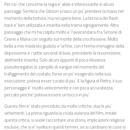
Per cio` che concerne la regia e` abile e interessante in alcuni
passaggi. Sembra che Gibson si lasci un po` prendere la mano nel
momento della tortura, ma recupera bene. La tecnica dei flash
back e` ben utilizzata e inserita nella trama egregiamente. Altro
passaggio che mi ha colpito molto e` l’avvicendarsi fra Simone di
Cirene e Maria con seguito sul monte della crocifissione. Molto
bella a mio modesto giudizio e` la fine, con il fermo immagine della
deposizione e i sette secondi di buio, precedenti la resurrezione,
abilmente inserita. Solo alcuni appunti di poca rilevanza
pseudonegativi; lo zampillo di sangue nel momento del
trafiggimento del costato, forse un po` esagerato nella sua
esecuzione, poteva esser curato di piu`. E la figura di Pietro, il suo
personaggio e` risolto velocemente e con poca accuratezza,
peccato perche` poteva essere un tocco in piu`.
Questo film e` stato preceduto da molte critiche, due le piu`
vehementi. La prima riguarda la cruda violenza del film, irreale
questa critica, si vuole raccontare una storia, implicazioni religiose
escluse, che si e` svolta in questi termini, se si cambiano le cose si