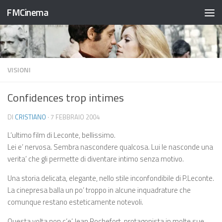
FMCinema
Salta al contenuto
VISIONI
Confidences trop intimes
DI
CRISTIANO
·
7 FEBBRAIO 2004
L’ultimo film di Leconte, bellissimo.
Lei e’ nervosa. Sembra nascondere qualcosa. Lui le nasconde una
verita’ che gli permette di diventare intimo senza motivo.
Una storia delicata, elegante, nello stile inconfondibile di P.Leconte.
La cinepresa balla un po’ troppo in alcune inquadrature che
comunque restano esteticamente notevoli.
Questa volta non c’e’ Jean Rochefort, protagonista in molte sue