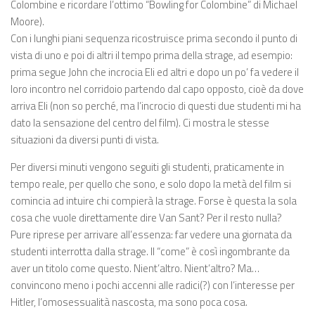
Colombine e ricordare l’ottimo “Bowling for Colombine” di Michael
Moore).
Con i lunghi piani sequenza ricostruisce prima secondo il punto di
vista di uno e poi di altri il tempo prima della strage, ad esempio:
prima segue John che incrocia Eli ed altri e dopo un po’ fa vedere il
loro incontro nel corridoio partendo dal capo opposto, cioè da dove
arriva Eli (non so perché, ma l’incrocio di questi due studenti mi ha
dato la sensazione del centro del film). Ci mostra le stesse
situazioni da diversi punti di vista.
Per diversi minuti vengono seguiti gli studenti, praticamente in
tempo reale, per quello che sono, e solo dopo la metà del film si
comincia ad intuire chi compierà la strage. Forse è questa la sola
cosa che vuole direttamente dire Van Sant? Per il resto nulla?
Pure riprese per arrivare all’essenza: far vedere una giornata da
studenti interrotta dalla strage. Il “come” è così ingombrante da
aver un titolo come questo. Nient’altro. Nient’altro? Ma…
convincono meno i pochi accenni alle radici(?) con l’interesse per
Hitler, l’omosessualità nascosta, ma sono poca cosa.