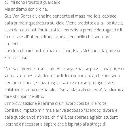
cui mi sono trovato a guardarlo.
Ma andiamo con ordine.
Gus Van Sant ridiviene indipendente al massimo, lo si capisce
dalla prima inquadratura sul cielo. Viene prodotto dalla Hbo (tv via
cavo dai contenuti forti). In stile neorealista prende dei ragazzi e lì
fa recitare all’interno di una scuola per quello che sono loro:
studenti.
Così John Robinson fa la parte di John, Elias McConnell la parte di
Eli e via così.
Van Sant prende la sua camera e segue passo passo una parte di
giornata di questi studenti, con le loro quotidianità, che possono
sembrare banali, senza dirgli cosa dire e dirsi. I protagonisti si
salutano e fanno due parole… “sei andato al concerto”, “andiamo a
fare shopping” e altro.
L’improvvisazione è l’anima di un lavoro così bello e forte.
Con il suo impatto minimale arriva addosso facendoci divorare
dalla quotidianità: non sai chi finirà per sparare agl’altri studenti
(perché è necessario sapere che è ispirato alla strage di