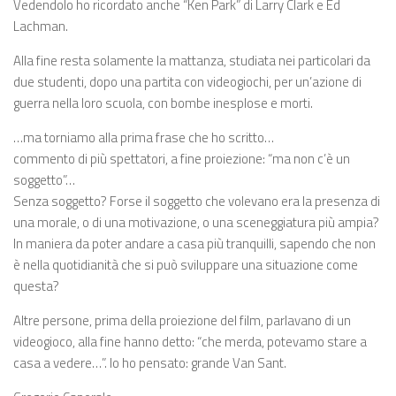
Vedendolo ho ricordato anche “Ken Park” di Larry Clark e Ed
Lachman.
Alla fine resta solamente la mattanza, studiata nei particolari da
due studenti, dopo una partita con videogiochi, per un’azione di
guerra nella loro scuola, con bombe inesplose e morti.
…ma torniamo alla prima frase che ho scritto…
commento di più spettatori, a fine proiezione: “ma non c’è un
soggetto”…
Senza soggetto? Forse il soggetto che volevano era la presenza di
una morale, o di una motivazione, o una sceneggiatura più ampia?
In maniera da poter andare a casa più tranquilli, sapendo che non
è nella quotidianità che si può sviluppare una situazione come
questa?
Altre persone, prima della proiezione del film, parlavano di un
videogioco, alla fine hanno detto: “che merda, potevamo stare a
casa a vedere…”. Io ho pensato: grande Van Sant.