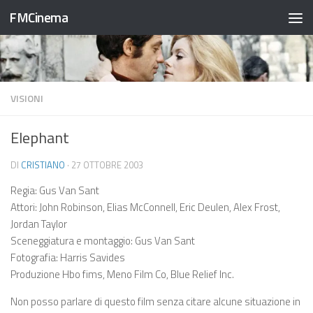
FMCinema
Salta al contenuto
VISIONI
Elephant
DI
CRISTIANO
·
27 OTTOBRE 2003
Regia: Gus Van Sant
Attori: John Robinson, Elias McConnell, Eric Deulen, Alex Frost,
Jordan Taylor
Sceneggiatura e montaggio: Gus Van Sant
Fotografia: Harris Savides
Produzione Hbo fims, Meno Film Co, Blue Relief Inc.
Non posso parlare di questo film senza citare alcune situazione in