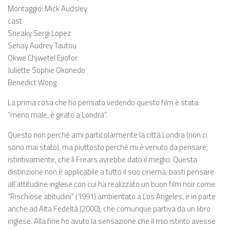
Montaggio: Mick Audsley
cast
Sneaky Sergi Lopez
Senay Audrey Tautou
Okwe Chjwetel Ejiofor
Juliette Sophie Okonedo
Benedict Wong
La prima cosa che ho pensato vedendo questo film è stata:
“meno male, è girato a Londra”.
Questo non perché ami particolarmente la città Londra (non ci
sono mai stato), ma piuttosto perché mi è venuto da pensare,
istintivamente, che lì Frears avrebbe dato il meglio. Questa
distinzione non è applicabile a tutto il suo cinema, basti pensare
all’attitudine inglese con cui ha realizzato un buon film noir come
“Rischiose abitudini” (1991) ambientato a Los Angeles, e in parte
anche ad Alta Fedeltà (2000), che comunque partiva da un libro
inglese. Alla fine ho avuto la sensazione che il mio istinto avesse