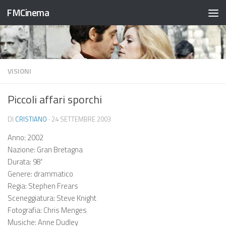
FMCinema
Salta al contenuto
VISIONI
Piccoli affari sporchi
DI
CRISTIANO
·
24 SETTEMBRE 2003
Anno: 2002
Nazione: Gran Bretagna
Durata: 98′
Genere: drammatico
Regia: Stephen Frears
Sceneggiatura: Steve Knight
Fotografia: Chris Menges
Musiche: Anne Dudley