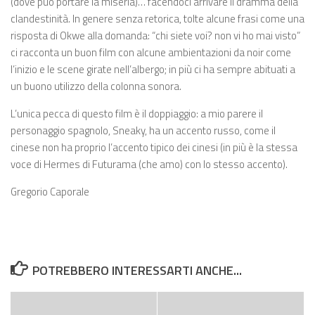
(dove può portare la miseria)… facendoci arrivare il dramma della
clandestinità. In genere senza retorica, tolte alcune frasi come una
risposta di Okwe alla domanda: “chi siete voi? non vi ho mai visto”
ci racconta un buon film con alcune ambientazioni da noir come
l’inizio e le scene girate nell’albergo; in più ci ha sempre abituati a
un buono utilizzo della colonna sonora.
L’unica pecca di questo film è il doppiaggio: a mio parere il
personaggio spagnolo, Sneaky, ha un accento russo, come il
cinese non ha proprio l’accento tipico dei cinesi (in più è la stessa
voce di Hermes di Futurama (che amo) con lo stesso accento).
Gregorio Caporale
POTREBBERO INTERESSARTI ANCHE...