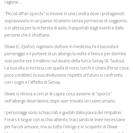
ragione…
“Piccoli affari sporchi” si muove in una Londra dove i protagonisti
sopravvivono in un paese straniero senza permesso di soggiorno,
o in attesa per la richiesta di asilo, trasportati dagli eventi e dalle
persone che li sfruttano.
Okwe (C. Ejiofor), nigeriano dottore in medicina, fa il tassista il
pomeriggio e il portiere di un albergo la notte e finisce per dormire
solo poche ore il mattino sul divano della turca Senay (A. Tautou).
La sua vita si incrocia con quella di russi, turchi e cinesi (forse cosa
poco credibile); la sua disillusione rispetto al futuro si confronta
con i sogni e l’affetto di Senay.
Okwe si ritrova a cercar di capire cosa avviene di “sporco”
nell’albergo dove lavora, dopo aver trovato un cuore umano.
I personaggi sono schiacciati e guidati dalla paura del rimpatrio.
Frears li segue con occhio attento, tracciando le linee necessarie
per farceli arrivare, ma su tutto l’intrigo e le scoperte di Okwe