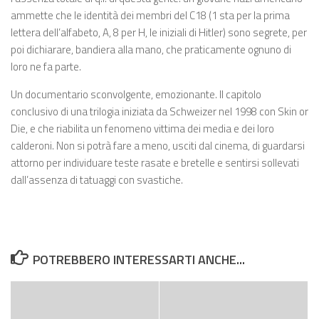
ammette che le identità dei membri del C18 (1 sta per la prima
lettera dell’alfabeto, A, 8 per H, le iniziali di Hitler) sono segrete, per
poi dichiarare, bandiera alla mano, che praticamente ognuno di
loro ne fa parte.
Un documentario sconvolgente, emozionante. Il capitolo
conclusivo di una trilogia iniziata da Schweizer nel 1998 con Skin or
Die, e che riabilita un fenomeno vittima dei media e dei loro
calderoni. Non si potrà fare a meno, usciti dal cinema, di guardarsi
attorno per individuare teste rasate e bretelle e sentirsi sollevati
dall’assenza di tatuaggi con svastiche.
POTREBBERO INTERESSARTI ANCHE...