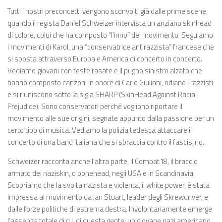
Tutti i nostri preconcetti vengono sconvolti già dalle prime scene,
quando il regista Daniel Schweizer intervista un anziano skinhead
di colore, colui che ha composto “l’inno” del movimento. Seguiamo
i movimenti di Karol, una “conservatrice antirazzista” francese che
si sposta attraverso Europa e America di concerto in concerto.
Vediamo giovani con teste rasate e il pugno sinistro alzato che
hanno composto canzoni in onore di Carlo Giuliani, odiano i razzisti
e si riuniscono sotto la sigla SHARP (SkinHead Against Racial
Prejudice). Sono conservatori perché vogliono riportare il
movimento alle sue origini, segnate appunto dalla passione per un
certo tipo di musica. Vediamo la polizia tedesca attaccare il
concerto di una band italiana che si sbraccia contro il fascismo.
Schweizer racconta anche l’altra parte, il Combat18, il braccio
armato dei naziskin, o bonehead, negli USA e in Scandinavia.
Scopriamo che la svolta nazista e violenta, il white power, è stata
impressa al movimento da Ian Stuart, leader degli Skrewdriver, e
dalle forze politiche di estrema destra. Involontariamente emerge
l’assenza totale di q.i. di questa gente: un giovane nazi americano