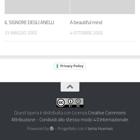
IL SIGNORE DEGLI ANELLI
A beautiful mind
21 MAGGIO 2002
4 OTTOBRE 2002
Privacy Policy
Quest'opera è distribuita con Licenza
Creative Commons
Attribuzione - Condividi allo stesso modo 4.0 Internazionale
.
Powered by
- Progettato con il
tema Hueman