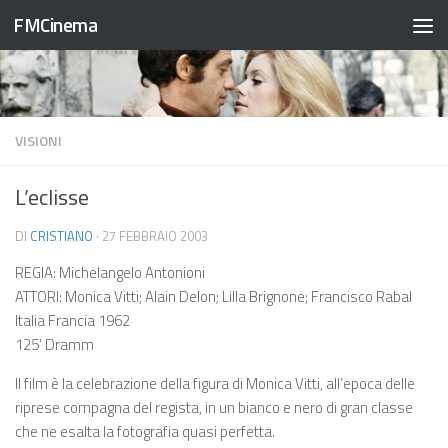
FMCinema
Salta al contenuto
VISIONI
L’eclisse
DI
CRISTIANO
·
27 FEBBRAIO 2003
REGIA: Michelangelo Antonioni
ATTORI: Monica Vitti; Alain Delon; Lilla Brignone; Francisco Rabal
Italia Francia 1962
125’ Dramm
Il film è la celebrazione della figura di Monica Vitti, all’epoca delle
riprese compagna del regista, in un bianco e nero di gran classe
che ne esalta la fotografia quasi perfetta.