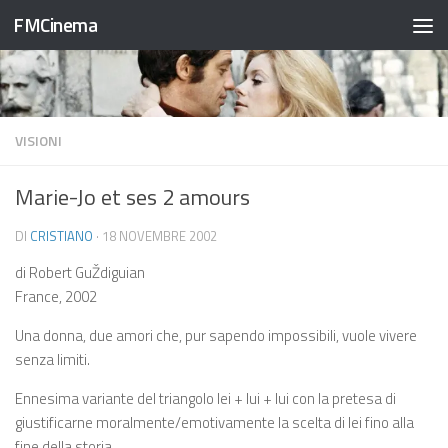
FMCinema
Salta al contenuto
VISIONI
Marie-Jo et ses 2 amours
DI
CRISTIANO
·
18 NOVEMBRE 2002
di Robert GuŽdiguian
France, 2002
Una donna, due amori che, pur sapendo impossibili, vuole vivere
senza limiti.
Ennesima variante del triangolo lei + lui + lui con la pretesa di
giustificarne moralmente/emotivamente la scelta di lei fino alla
fine della storia.