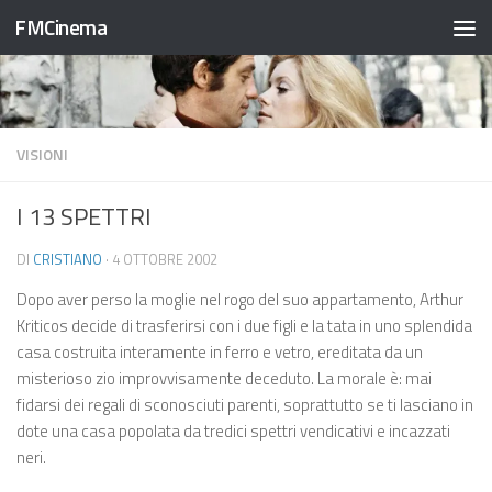
FMCinema
Salta al contenuto
VISIONI
I 13 SPETTRI
DI
CRISTIANO
·
4 OTTOBRE 2002
Dopo aver perso la moglie nel rogo del suo appartamento, Arthur
Kriticos decide di trasferirsi con i due figli e la tata in uno splendida
casa costruita interamente in ferro e vetro, ereditata da un
misterioso zio improvvisamente deceduto. La morale è: mai
fidarsi dei regali di sconosciuti parenti, soprattutto se ti lasciano in
dote una casa popolata da tredici spettri vendicativi e incazzati
neri.