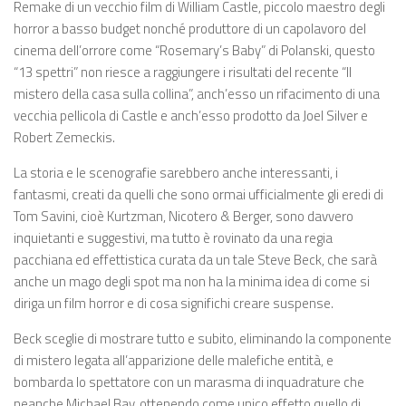
Remake di un vecchio film di William Castle, piccolo maestro degli
horror a basso budget nonché produttore di un capolavoro del
cinema dell’orrore come “Rosemary’s Baby” di Polanski, questo
“13 spettri” non riesce a raggiungere i risultati del recente “Il
mistero della casa sulla collina”, anch’esso un rifacimento di una
vecchia pellicola di Castle e anch’esso prodotto da Joel Silver e
Robert Zemeckis.
La storia e le scenografie sarebbero anche interessanti, i
fantasmi, creati da quelli che sono ormai ufficialmente gli eredi di
Tom Savini, cioè Kurtzman, Nicotero & Berger, sono davvero
inquietanti e suggestivi, ma tutto è rovinato da una regia
pacchiana ed effettistica curata da un tale Steve Beck, che sarà
anche un mago degli spot ma non ha la minima idea di come si
diriga un film horror e di cosa significhi creare suspense.
Beck sceglie di mostrare tutto e subito, eliminando la componente
di mistero legata all’apparizione delle malefiche entità, e
bombarda lo spettatore con un marasma di inquadrature che
neanche Michael Bay, ottenendo come unico effetto quello di