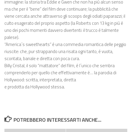
immagine: la storia tra Eddie e Gwen che non ha piú alcun senso
ma che per il “bene” del film deve continuare; la pubblicitá che
viene cercata anche attraverso gli scoops degli odiati paparazzi; il
culto esagerato del proprio aspetto (la Roberts con 13 kg in piú é
uno dei pochi momenti davvero divertenti: il trucco é talmente
palese).
“America´s sweethearts” é una commedia romantica delle peggio
riuscite: che, pur strappando una risata ogni tanto, é vuota,
scontata, banale e diretta con poca cura.
Billy Cristal, il solo “mattatore” del film, é l´unico che sembra
comprenderlo per quello che effettivamente é… la parodia di
Hollywood: scritta, interpretata, diretta
e prodotta da Hollywood stessa.
POTREBBERO INTERESSARTI ANCHE...