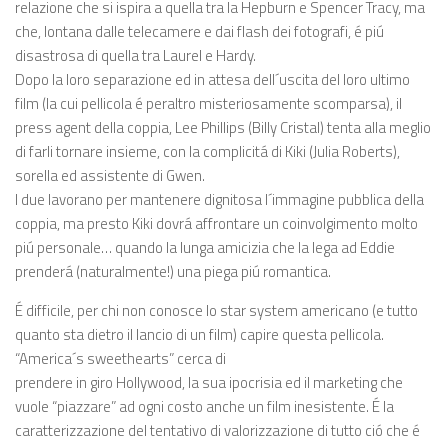
relazione che si ispira a quella tra la Hepburn e Spencer Tracy, ma
che, lontana dalle telecamere e dai flash dei fotografi, é piú
disastrosa di quella tra Laurel e Hardy.
Dopo la loro separazione ed in attesa dell´uscita del loro ultimo
film (la cui pellicola é peraltro misteriosamente scomparsa), il
press agent della coppia, Lee Phillips (Billy Cristal) tenta alla meglio
di farli tornare insieme, con la complicitá di Kiki (Julia Roberts),
sorella ed assistente di Gwen.
I due lavorano per mantenere dignitosa l´immagine pubblica della
coppia, ma presto Kiki dovrá affrontare un coinvolgimento molto
piú personale… quando la lunga amicizia che la lega ad Eddie
prenderá (naturalmente!) una piega piú romantica.
É difficile, per chi non conosce lo star system americano (e tutto
quanto sta dietro il lancio di un film) capire questa pellicola.
“America´s sweethearts” cerca di
prendere in giro Hollywood, la sua ipocrisia ed il marketing che
vuole “piazzare” ad ogni costo anche un film inesistente. É la
caratterizzazione del tentativo di valorizzazione di tutto ció che é