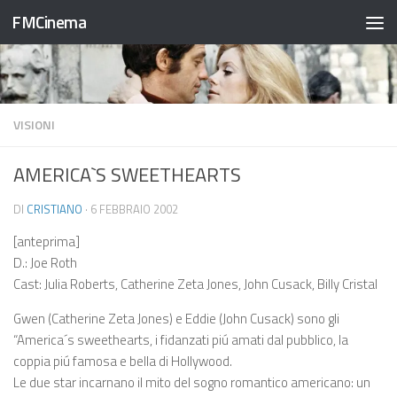
FMCinema
Salta al contenuto
VISIONI
AMERICA`S SWEETHEARTS
DI
CRISTIANO
·
6 FEBBRAIO 2002
[anteprima]
D.: Joe Roth
Cast: Julia Roberts, Catherine Zeta Jones, John Cusack, Billy Cristal
Gwen (Catherine Zeta Jones) e Eddie (John Cusack) sono gli
“America´s sweethearts, i fidanzati piú amati dal pubblico, la
coppia piú famosa e bella di Hollywood.
Le due star incarnano il mito del sogno romantico americano: un