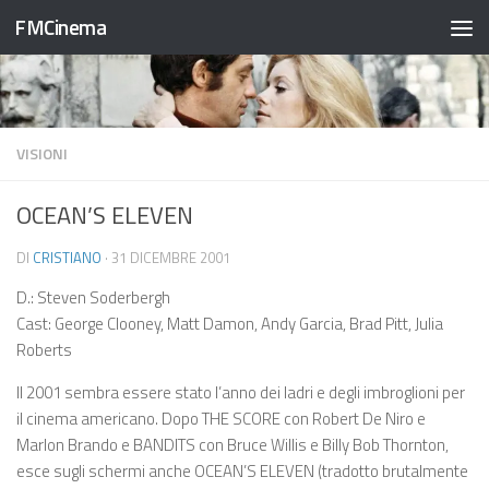
FMCinema
Salta al contenuto
VISIONI
OCEAN’S ELEVEN
DI
CRISTIANO
·
31 DICEMBRE 2001
D.: Steven Soderbergh
Cast: George Clooney, Matt Damon, Andy Garcia, Brad Pitt, Julia
Roberts
Il 2001 sembra essere stato l’anno dei ladri e degli imbroglioni per
il cinema americano. Dopo THE SCORE con Robert De Niro e
Marlon Brando e BANDITS con Bruce Willis e Billy Bob Thornton,
esce sugli schermi anche OCEAN’S ELEVEN (tradotto brutalmente