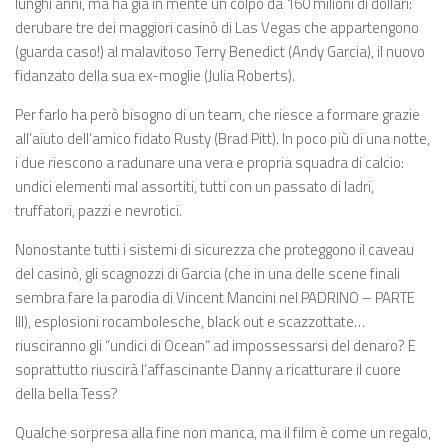
lunghi anni, ma ha già in mente un colpo da 160 milioni di dollari:
derubare tre dei maggiori casinò di Las Vegas che appartengono
(guarda caso!) al malavitoso Terry Benedict (Andy Garcia), il nuovo
fidanzato della sua ex-moglie (Julia Roberts).
Per farlo ha però bisogno di un team, che riesce a formare grazie
all’aiuto dell’amico fidato Rusty (Brad Pitt). In poco più di una notte,
i due riescono a radunare una vera e propria squadra di calcio:
undici elementi mal assortiti, tutti con un passato di ladri,
truffatori, pazzi e nevrotici.
Nonostante tutti i sistemi di sicurezza che proteggono il caveau
del casinò, gli scagnozzi di Garcia (che in una delle scene finali
sembra fare la parodia di Vincent Mancini nel PADRINO – PARTE
III), esplosioni rocambolesche, black out e scazzottate…
riusciranno gli “undici di Ocean” ad impossessarsi del denaro? E
soprattutto riuscirà l’affascinante Danny a ricatturare il cuore
della bella Tess?
Qualche sorpresa alla fine non manca, ma il film è come un regalo,