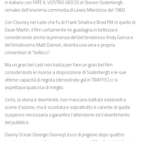
in italiano con FATE IL VOSTRO GIOCO) di Steven Soderbergh,
remake dell’ononima commedia di Lewis Milestone del 1960.
Con Clooney nel ruolo che fu di Frank Sinatra e Brad Pitt in quello di
Dean Martin, il film certamente ne guadagna in bellezza e
considerando anche la presenza del bel tenebroso Andy Garcia e
del timidissimo Matt Damon, diventa una vera e propria
convention di “bellocci”.
Ma un gran bel cast non basta per fare un gran bel film:
considerando le risorse a disposizione di Soderbergh e le sue
ottime capacità di regista (dimostrate già in TRAFFIC) ci si
aspettava qualcosa di meglio.
Certo, la storia è divertente, non mancano battute esilaranti e
scene d’azione, ma è scontata e soprattutto è carente di quella
suspence necessaria a garantire l’attenzione ed il divertimento
del pubblico.
Danny Ocean (George Clooney) esce di prigione dopo quattro