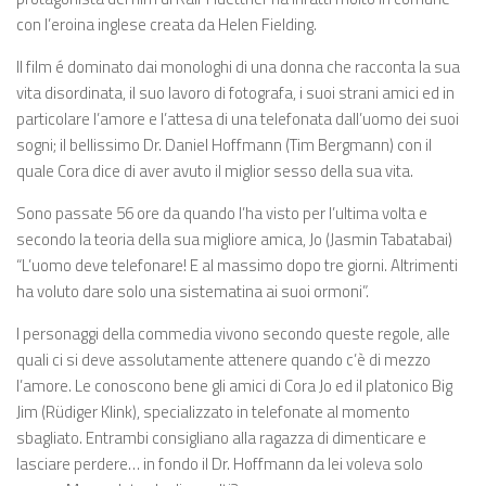
con l’eroina inglese creata da Helen Fielding.
Il film é dominato dai monologhi di una donna che racconta la sua
vita disordinata, il suo lavoro di fotografa, i suoi strani amici ed in
particolare l’amore e l’attesa di una telefonata dall’uomo dei suoi
sogni; il bellissimo Dr. Daniel Hoffmann (Tim Bergmann) con il
quale Cora dice di aver avuto il miglior sesso della sua vita.
Sono passate 56 ore da quando l’ha visto per l’ultima volta e
secondo la teoria della sua migliore amica, Jo (Jasmin Tabatabai)
“L’uomo deve telefonare! E al massimo dopo tre giorni. Altrimenti
ha voluto dare solo una sistematina ai suoi ormoni”.
I personaggi della commedia vivono secondo queste regole, alle
quali ci si deve assolutamente attenere quando c’è di mezzo
l’amore. Le conoscono bene gli amici di Cora Jo ed il platonico Big
Jim (Rüdiger Klink), specializzato in telefonate al momento
sbagliato. Entrambi consigliano alla ragazza di dimenticare e
lasciare perdere… in fondo il Dr. Hoffmann da lei voleva solo