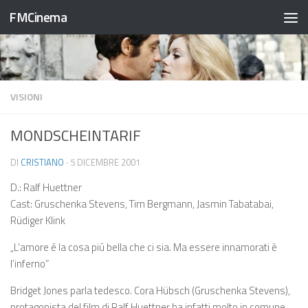
FMCinema
Salta al contenuto
VISIONI
MONDSCHEINTARIF
DI
CRISTIANO
·
5 DICEMBRE 2001
D.: Ralf Huettner
Cast: Gruschenka Stevens, Tim Bergmann, Jasmin Tabatabai,
Rüdiger Klink
„L’amore é la cosa piú bella che ci sia. Ma essere innamorati è
l’inferno”
Bridget Jones parla tedesco. Cora Hübsch (Gruschenka Stevens),
protagonista del film di Ralf Huettner ha infatti molto in comune