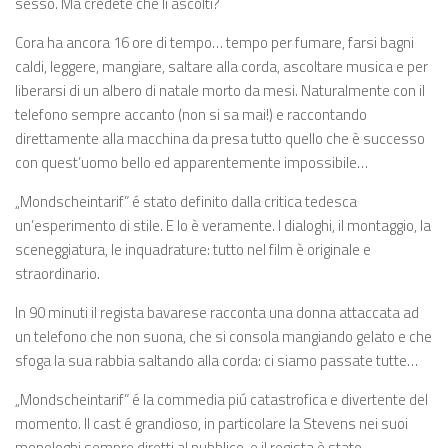
sesso. Ma credete che li ascolti?
Cora ha ancora 16 ore di tempo… tempo per fumare, farsi bagni
caldi, leggere, mangiare, saltare alla corda, ascoltare musica e per
liberarsi di un albero di natale morto da mesi. Naturalmente con il
telefono sempre accanto (non si sa mai!) e raccontando
direttamente alla macchina da presa tutto quello che è successo
con quest’uomo bello ed apparentemente impossibile…
„Mondscheintarif” é stato definito dalla critica tedesca
un’esperimento di stile. E lo è veramente. I dialoghi, il montaggio, la
sceneggiatura, le inquadrature: tutto nel film è originale e
straordinario.
In 90 minuti il regista bavarese racconta una donna attaccata ad
un telefono che non suona, che si consola mangiando gelato e che
sfoga la sua rabbia saltando alla corda: ci siamo passate tutte…
„Mondscheintarif” é la commedia piú catastrofica e divertente del
momento. Il cast é grandioso, in particolare la Stevens nei suoi
monologhi sempre diretti al pubblico, e il regista è stato