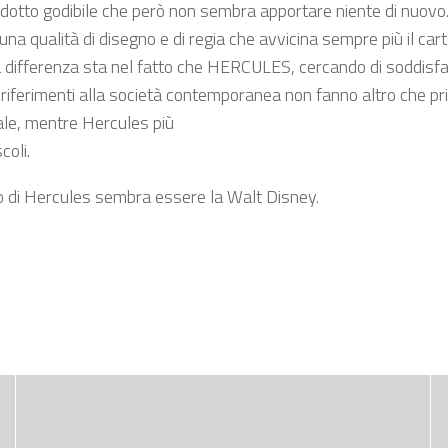
dotto godibile che però non sembra apportare niente di nuovo. 
a qualità di disegno e di regia che avvicina sempre più il cartone
ferenza sta nel fatto che HERCULES, cercando di soddisfare un
 riferimenti alla società contemporanea non fanno altro che priv
nale, mentre Hercules più
coli.
llo di Hercules sembra essere la Walt Disney.