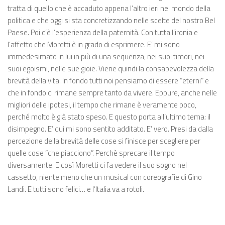
tratta di quello che è accaduto appena l’altro ieri nel mondo della
politica e che oggi si sta concretizzando nelle scelte del nostro Bel
Paese. Poi c’è l’esperienza della paternità. Con tutta l’ironia e
l’affetto che Moretti è in grado di esprimere. E’ mi sono
immedesimato in lui in più di una sequenza, nei suoi timori, nei
suoi egoismi, nelle sue gioie. Viene quindi la consapevolezza della
brevità della vita. In fondo tutti noi pensiamo di essere “eterni” e
che in fondo ci rimane sempre tanto da vivere. Eppure, anche nelle
migliori delle ipotesi, il tempo che rimane è veramente poco,
perché molto è già stato speso. E questo porta all’ultimo tema: il
disimpegno. E’ qui mi sono sentito additato. E’ vero. Presi da dalla
percezione della brevità delle cose si finisce per scegliere per
quelle cose “che piacciono”. Perchè sprecare il tempo
diversamente. E così Moretti ci fa vedere il suo sogno nel
cassetto, niente meno che un musical con coreografie di Gino
Landi. E tutti sono felici… e l’Italia va a rotoli.