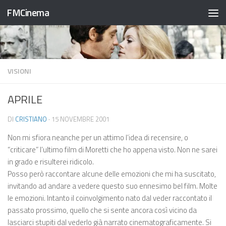
FMCinema
Salta al contenuto
VISIONI
APRILE
DI
CRISTIANO
·
15 NOVEMBRE 2001
Non mi sfiora neanche per un attimo l’idea di recensire, o
“criticare” l’ultimo film di Moretti che ho appena visto. Non ne sarei
in grado e risulterei ridicolo.
Posso però raccontare alcune delle emozioni che mi ha suscitato,
invitando ad andare a vedere questo suo ennesimo bel film. Molte
le emozioni. Intanto il coinvolgimento nato dal veder raccontato il
passato prossimo, quello che si sente ancora così vicino da
lasciarci stupiti dal vederlo già narrato cinematograficamente. Si