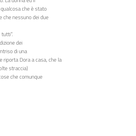
co. La donna ed il
 qualcosa che è stato
 e che nessuno dei due
utti”.
dizione dei
ntriso di una
 riporta Dora a casa, che la
olte straccia)
e cose che comunque