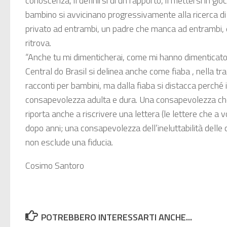
conoscenza, il definirsi di un rapporto, il mettersi in gio
bambino si avvicinano progressivamente alla ricerca di
privato ad entrambi, un padre che manca ad entrambi,
ritrova.
“Anche tu mi dimenticherai, come mi hanno dimenticato t
Central do Brasil si delinea anche come fiaba , nella tra
racconti per bambini, ma dalla fiaba si distacca perché i
consapevolezza adulta e dura. Una consapevolezza che
riporta anche a riscrivere una lettera (le lettere che a v
dopo anni; una consapevolezza dell’ineluttabilità dell
non esclude una fiducia.
Cosimo Santoro
POTREBBERO INTERESSARTI ANCHE...