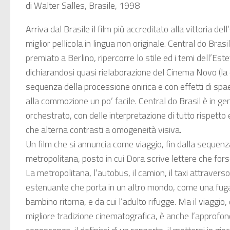
di Walter Salles, Brasile, 1998
Arriva dal Brasile il film più accreditato alla vittoria de
miglior pellicola in lingua non originale. Central do Brasil
premiato a Berlino, ripercorre lo stile ed i temi dell’Est
dichiarandosi quasi rielaborazione del Cinema Novo (la 
sequenza della processione onirica e con effetti di spa
alla commozione un po’ facile. Central do Brasil è in ge
orchestrato, con delle interpretazione di tutto rispetto
che alterna contrasti a omogeneità visiva.
Un film che si annuncia come viaggio, fin dalla sequenza
metropolitana, posto in cui Dora scrive lettere che for
La metropolitana, l’autobus, il camion, il taxi attravers
estenuante che porta in un altro mondo, come una fuga ve
bambino ritorna, e da cui l’adulto rifugge. Ma il viaggio
migliore tradizione cinematografica, è anche l’approfo