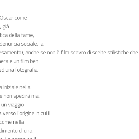
ll’Oscar come
, già
etica della fame,
denuncia sociale, la
esamento), anche se non è film scevro di scelte stilistiche c
nerale un film ben
 ed una fotografia
 iniziale nella
se non spedirà mai.
o un viaggio
rso l’origine in cui il
, come nella
ndimento di una