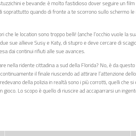
uzzichini e bevande: è molto fastidioso dover seguire un film c
uidi soprattutto quando di fronte a te scorrono sullo schermo l
tori che le location sono troppo belli! (anche l’occhio vuole la
ue sue allieve Susy e Katy, di stupro e deve cercare di scagio
sa dai continui rifiuti alle sue avances.
are nella ridente cittadina a sud della Florida? No, è da questo
continuamente il finale riuscendo ad attirare l’attenzione dello
redevano della polizia in realtà sono i più corrotti, quelli che si
in gioco. Lo scopo è quello di riuscire ad accaparrarsi un inge