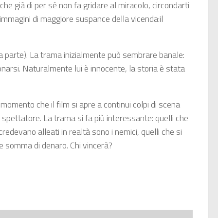
he già di per sé non fa gridare al miracolo, circondarti
e immagini di maggiore suspance della vicenda:il
 sua parte). La trama inizialmente può sembrare banale:
narsi. Naturalmente lui è innocente, la storia è stata
 momento che il film si apre a continui colpi di scena
 spettatore. La trama si fa più interessante: quelli che
 credevano alleati in realtà sono i nemici, quelli che si
nte somma di denaro. Chi vincerà?