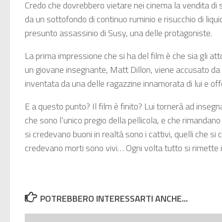
Credo che dovrebbero vietare nei cinema la vendita di st
da un sottofondo di continuo ruminio e risucchio di liq
presunto assassinio di Susy, una delle protagoniste.
La prima impressione che si ha del film è che sia gli at
un giovane insegnante, Matt Dillon, viene accusato da d
inventata da una delle ragazzine innamorata di lui e offe
E a questo punto? Il film è finito? Lui tornerà ad insegn
che sono l’unico pregio della pellicola, e che rimandano 
si credevano buoni in realtà sono i cattivi, quelli che si c
credevano morti sono vivi… Ogni volta tutto si rimette 
POTREBBERO INTERESSARTI ANCHE...