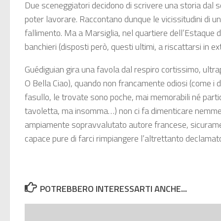
Due sceneggiatori decidono di scrivere una storia dal sog
poter lavorare. Raccontano dunque le vicissitudini di una
fallimento. Ma a Marsiglia, nel quartiere dell’Estaque dov
banchieri (disposti però, questi ultimi, a riscattarsi in ex
Guédiguian gira una favola dal respiro cortissimo, ultrap
O Bella Ciao), quando non francamente odiosi (come i du
fasullo, le trovate sono poche, mai memorabili né parti
tavoletta, ma insomma…) non ci fa dimenticare nemmeno 
ampiamente sopravvalutato autore francese, sicuramente
capace pure di farci rimpiangere l’altrettanto declama
POTREBBERO INTERESSARTI ANCHE...