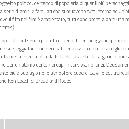
getto politico, cercando di popolarla di quanti più personaggi si
 serie di amici e familiari che si muovono tutti intorno ad un’o
e il film nel film è ambientato, tutti sono pronti a dare una mano
tremis).
opulista nel senso più trito e piena di personaggi antipatici (il 
e sceneggiatori, uno dei quali penalizzato da una somiglianza i
colarmente divertenti, e la lotta di classe buttata giù in mani
per un attimo dei tempi cupi in cui viviamo, anzi. Decisament
 più a suo agio nelle atmosfere cupe di La ville est tranquil
torio Ken Loach di Bread and Roses.