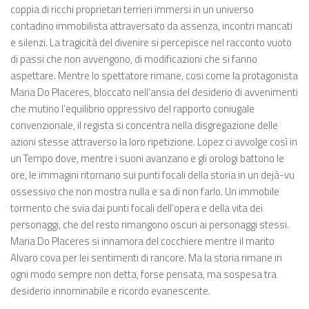
coppia di ricchi proprietari terrieri immersi in un universo
contadino immobilista attraversato da assenza, incontri mancati
e silenzi. La tragicità del divenire si percepisce nel racconto vuoto
di passi che non avvengono, di modificazioni che si fanno
aspettare. Mentre lo spettatore rimane, cosi come la protagonista
Maria Do Placeres, bloccato nell’ansia del desiderio di avvenimenti
che mutino l’equilibrio oppressivo del rapporto coniugale
convenzionale, il regista si concentra nella disgregazione delle
azioni stesse attraverso la loro ripetizione. Lopez ci avvolge così in
un Tempo dove, mentre i suoni avanzano e gli orologi battono le
ore, le immagini ritornano sui punti focali della storia in un dejà-vu
ossessivo che non mostra nulla e sa di non farlo. Un immobile
tormento che svia dai punti focali dell’opera e della vita dei
personaggi, che del resto rimangono oscuri ai personaggi stessi.
Maria Do Placeres si innamora del cocchiere mentre il marito
Alvaro cova per lei sentimenti di rancore. Ma la storia rimane in
ogni modo sempre non detta, forse pensata, ma sospesa tra
desiderio innominabile e ricordo evanescente.