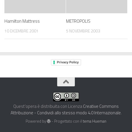
Hamilton Mattress
METROPOLIS
10 DICEMBRE 2001
5 NOVEMBRE 2003
Privacy Policy
Quest'opera è distribuita con Licenza
Creative Commons
Attribuzione - Condividi allo stesso modo 4.0 Internazionale
.
Powered by
- Progettato con il
tema Hueman