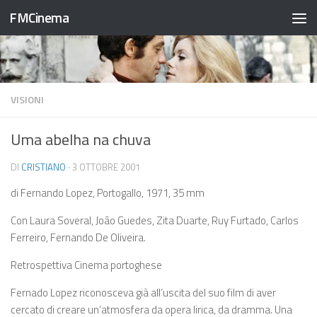
FMCinema
Salta al contenuto
VISIONI
Uma abelha na chuva
DI
CRISTIANO
·
3 OTTOBRE 2001
di Fernando Lopez, Portogallo, 1971, 35 mm
Con Laura Soveral, João Guedes, Zita Duarte, Ruy Furtado, Carlos
Ferreiro, Fernando De Oliveira.
Retrospettiva Cinema portoghese
Fernado Lopez riconosceva già all’uscita del suo film di aver
cercato di creare un’atmosfera da opera lirica, da dramma. Una