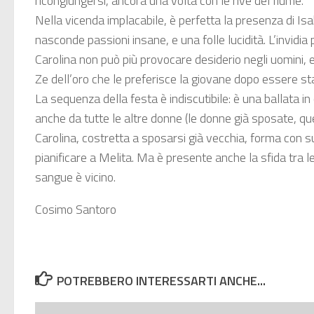
ricongiungersi, ancora una volta con le rive del fiume.
Nella vicenda implacabile, è perfetta la presenza di Isab
nasconde passioni insane, e una folle lucidità. L’invidi
Carolina non può più provocare desiderio negli uomini, e
Ze dell’oro che le preferisce la giovane dopo essere sta
La sequenza della festa è indiscutibile: è una ballata in
anche da tutte le altre donne (le donne già sposate, que
Carolina, costretta a sposarsi già vecchia, forma con s
pianificare a Melita. Ma è presente anche la sfida tra l
sangue è vicino.
Cosimo Santoro
POTREBBERO INTERESSARTI ANCHE...