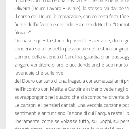
Il fiume Douro non è una novità nel cinema e nella lette
Oliveira (Douro Lavoro Fluviale); lo stesso Mudar de V
Il corso del Douro, è implacabile, con correnti forti. L’i
fiume dell’infanzia e dell’adolescenza di Rocha. “Duran
filmare”.
Qui nasce questa storia di povertà essenziale, di emigra
conserva solo l’aspetto passionale della storia originar
L’orrore della vicenda di Carolina, guardia di un passagg
zingaro venditore di oro, e uccidendo anche suo marito A
lavandaie che sulle rive
del Douro cantano di una tragedia consumatasi anni prima
nell’incontro con Melita e Carolina in treno vede negli o
sovrappongono nel quadro che si scompone: diventa do
Le canzoni e i pensieri cantati, una vecchia canzone popo
sentimenti e annunciano l’azione di cui l’acqua resta i
liberamente, come se volasse tutto; sui luoghi, sui perso