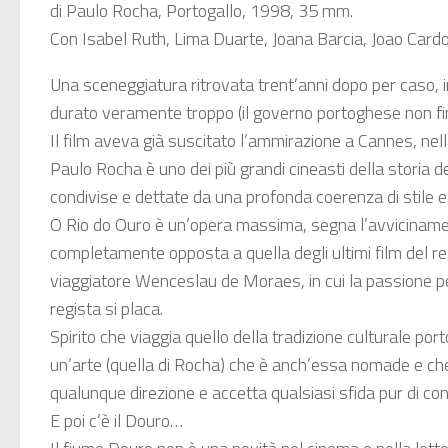
di Paulo Rocha, Portogallo, 1998, 35 mm.
Con Isabel Ruth, Lima Duarte, Joana Barcia, Joao Card
Una sceneggiatura ritrovata trent’anni dopo per caso, i
durato veramente troppo (il governo portoghese non fina
Il film aveva già suscitato l’ammirazione a Cannes, nel
Paulo Rocha è uno dei più grandi cineasti della storia d
condivise e dettate da una profonda coerenza di stile e 
O Rio do Ouro è un’opera massima, segna l’avvicinamento
completamente opposta a quella degli ultimi film del r
viaggiatore Wenceslau de Moraes, in cui la passione per l
regista si placa.
Spirito che viaggia quello della tradizione culturale po
un’arte (quella di Rocha) che è anch’essa nomade e ch
qualunque direzione e accetta qualsiasi sfida pur di cont
E poi c’è il Douro…