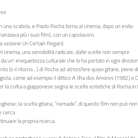
oso
n una scatola, e Paolo Rocha torna al cinema, dopo un esilio
nziava più i suoi film), con un capolavoro.
la sezione Un Certain Regard.
el cinema, una sensibilità radicale, dalle scelte non sempre
da un’ irrequietezza culturale che lo ha portato in ogni direzio
 (o il ritorno…) di Rocha ad atmosfere quasi gitane, piene di 
egista, come ad esempio il dittico A Ilha dos Amores (1982) 
a cultura giapponese segna le scelte estetiche di Rocha in film i
rtoghese; la scelta gitana, “nomade”, di questo film non può non
e cerca
inuare la propria ricerca.