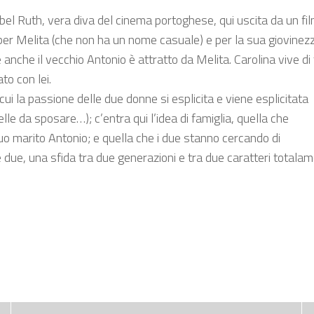
el Ruth, vera diva del cinema portoghese, qui uscita da un film 
a per Melita (che non ha un nome casuale) e per la sua giovinez
 anche il vecchio Antonio è attratto da Melita. Carolina vive di
to con lei.
 cui la passione delle due donne si esplicita e viene esplicitata
lle da sposare…); c’entra qui l’idea di famiglia, quella che
uo marito Antonio; e quella che i due stanno cercando di
e due, una sfida tra due generazioni e tra due caratteri totala