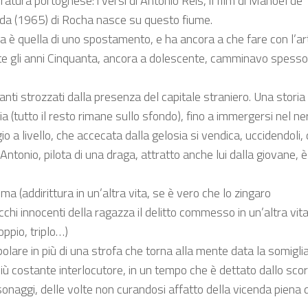
ratura portoghese: i versi di Antonio Reis, il film di Manoel de
ida (1965) di Rocha nasce su questo fiume.
dea è quella di uno spostamento, e ha ancora a che fare con l’art
te gli anni Cinquanta, ancora a dolescente, camminavo spesso lu
nti strozzati dalla presenza del capitale straniero. Una storia 
ia (tutto il resto rimane sullo sfondo), fino a immergersi nel n
io a livello, che accecata dalla gelosia si vendica, uccidendoli
ntonio, pilota di una draga, attratto anche lui dalla giovane, è
 (addirittura in un’altra vita, se è vero che lo zingaro
cchi innocenti della ragazza il delitto commesso in un’altra vit
ppio, triplo…)
lare in più di una strofa che torna alla mente data la somiglian
l più costante interlocutore, in un tempo che è dettato dallo s
naggi, delle volte non curandosi affatto della vicenda piena d’o