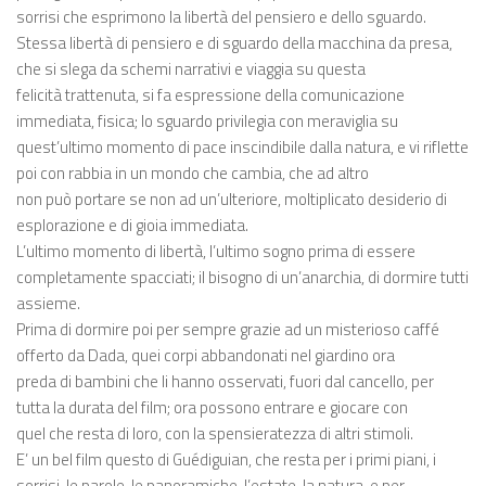
sorrisi che esprimono la libertà del pensiero e dello sguardo.
Stessa libertà di pensiero e di sguardo della macchina da presa,
che si slega da schemi narrativi e viaggia su questa
felicità trattenuta, si fa espressione della comunicazione
immediata, fisica; lo sguardo privilegia con meraviglia su
quest’ultimo momento di pace inscindibile dalla natura, e vi riflette
poi con rabbia in un mondo che cambia, che ad altro
non può portare se non ad un’ulteriore, moltiplicato desiderio di
esplorazione e di gioia immediata.
L’ultimo momento di libertà, l’ultimo sogno prima di essere
completamente spacciati; il bisogno di un’anarchia, di dormire tutti
assieme.
Prima di dormire poi per sempre grazie ad un misterioso caffé
offerto da Dada, quei corpi abbandonati nel giardino ora
preda di bambini che li hanno osservati, fuori dal cancello, per
tutta la durata del film; ora possono entrare e giocare con
quel che resta di loro, con la spensieratezza di altri stimoli.
E’ un bel film questo di Guédiguian, che resta per i primi piani, i
sorrisi, le parole, le panoramiche, l’estate, la natura, e per