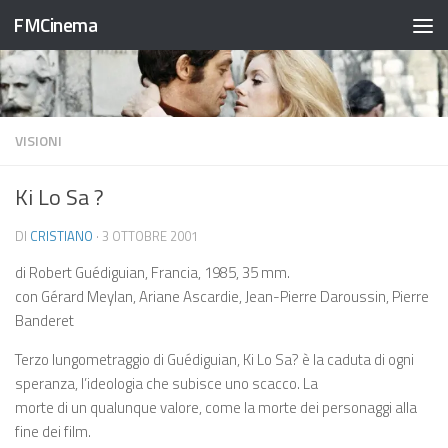
FMCinema
Salta al contenuto
VISIONI
Ki Lo Sa ?
DI
CRISTIANO
·
3 OTTOBRE 2001
di Robert Guédiguian, Francia, 1985, 35 mm.
con Gérard Meylan, Ariane Ascardie, Jean-Pierre Daroussin, Pierre
Banderet
Terzo lungometraggio di Guédiguian, Ki Lo Sa? è la caduta di ogni
speranza, l’ideologia che subisce uno scacco. La
morte di un qualunque valore, come la morte dei personaggi alla
fine dei film.