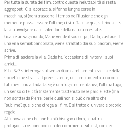
Per tutta la durata del film, contro questa ineluttabilità si resta
aggrappati. Ci si abbraccia, si fanno lunghe corse in
macchina, si (non) trascorre il tempo nell’illusione che ogni
momento possa essere l’ultimo; ci si tuffa in acqua, si brinda, ci si
lascia avvolgere dallo splendore della natura in estate.
Gitan è un vagabondo, Marie vende il suo corpo, Dada, custode di
una villa semiabbandonata, viene sfrattato dai suoi padroni, Pierre
scrive.
Prima di lasciare la villa, Dada ha l’occasione di invitarvi i suoi
amici…
Ki Lo Sa? si interroga sul senso di un cambiamento radicale della
società che straccia il preesisitente, un cambiamento a cui non
tutti riescono ad adattarsi; è una fuga momentanea, l’ultima fuga,
un senso di felicità tristemente trattenuto nelle parole lette (ma
non scritte) da Pierre, per le quali non si può dire altro che
“sublime”, quello che ci regala il film. E si tratta di un vero e proprio
regalo.
All’innovazione che non ha più bisogno di loro, i quattro
protagonisti rispondono con dei corpi pieni di vitalità, con dei