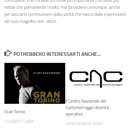
concludere, il film di Marra è forse più importante che bello, più
nobile che pienamente risolto, ma da vedere comunque, anche
per lasciarsi commuovere dalla verità che nasce dalle espressioni
dei suoi magnifici non-attori.
POTREBBERO INTERESSARTI ANCHE...
Il Centro Nazionale del
Cortometraggio diventa
Gran Torino
operativo
12 MARZO 2009
26 NOVEMBRE 2008