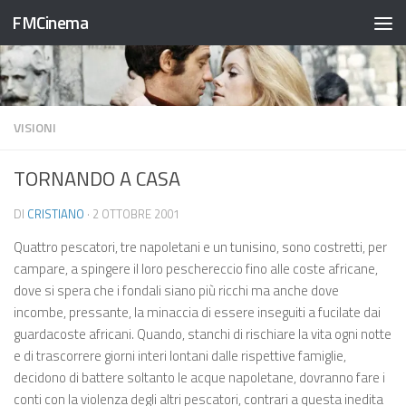
FMCinema
Salta al contenuto
VISIONI
TORNANDO A CASA
DI
CRISTIANO
·
2 OTTOBRE 2001
Quattro pescatori, tre napoletani e un tunisino, sono costretti, per
campare, a spingere il loro peschereccio fino alle coste africane,
dove si spera che i fondali siano più ricchi ma anche dove
incombe, pressante, la minaccia di essere inseguiti a fucilate dai
guardacoste africani. Quando, stanchi di rischiare la vita ogni notte
e di trascorrere giorni interi lontani dalle rispettive famiglie,
decidono di battere soltanto le acque napoletane, dovranno fare i
conti con la violenza degli altri pescatori, contrari a questa inedita