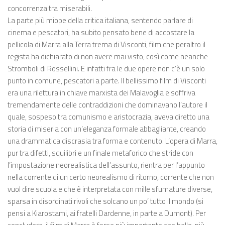
concorrenza tra miserabili.
La parte più miope della critica italiana, sentendo parlare di
cinema e pescatori, ha subito pensato bene di accostare la
pellicola di Marra alla Terra trema di Visconti, film che peraltro il
regista ha dichiarato di non avere mai visto, così come neanche
Stromboli di Rossellini. E infatti fra le due opere non c’è un solo
punto in comune, pescatori a parte. Il bellissimo film di Visconti
era una rilettura in chiave marxista dei Malavoglia e soffriva
tremendamente delle contraddizioni che dominavano l’autore il
quale, sospeso tra comunismo e aristocrazia, aveva diretto una
storia di miseria con un’eleganza formale abbagliante, creando
una drammatica discrasia tra forma e contenuto. L’opera di Marra,
pur tra difetti, squilibri e un finale metaforico che stride con
l’impostazione neorealistica dell’assunto, rientra per l’appunto
nella corrente di un certo neorealismo di ritorno, corrente che non
vuol dire scuola e che è interpretata con mille sfumature diverse,
sparsa in disordinati rivoli che solcano un po’ tutto il mondo (si
pensi a Kiarostami, ai fratelli Dardenne, in parte a Dumont). Per